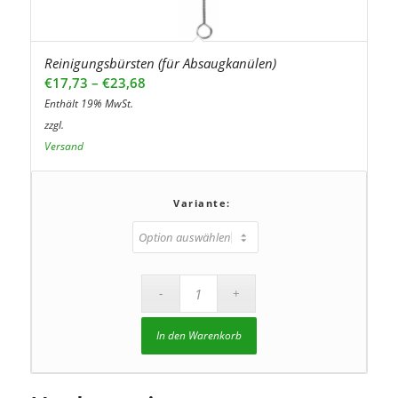
Reinigungsbürsten (für Absaugkanülen)
Preisspanne:
€
17,73
–
€
23,68
€17,73
Enthält 19% MwSt.
bis
zzgl.
€23,68
Versand
Variante:
In den Warenkorb