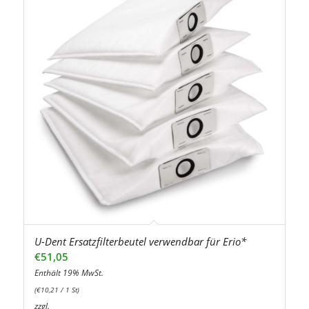
U-Dent Ersatzfilterbeutel verwendbar für Erio*
€
51,05
Enthält 19% MwSt.
(
€
10,21
/ 1 St)
zzgl.