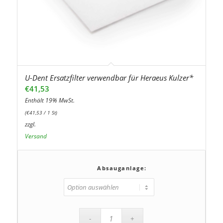
U-Dent Ersatzfilter verwendbar für Heraeus Kulzer*
€
41,53
Enthält 19% MwSt.
(
€
41,53
/ 1 St)
zzgl.
Versand
Absauganlage: