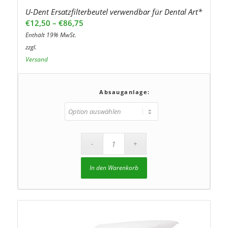
U-Dent Ersatzfilterbeutel verwendbar für Dental Art*
Preisspanne:
€
12,50
–
€
86,75
€12,50
Enthält 19% MwSt.
bis
zzgl.
€86,75
Versand
Absauganlage:
In den Warenkorb