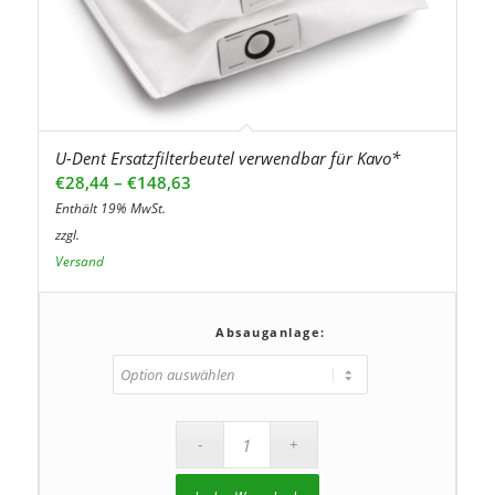
U-Dent Ersatzfilterbeutel verwendbar für Kavo*
Preisspanne:
€
28,44
–
€
148,63
€28,44
Enthält 19% MwSt.
bis
zzgl.
€148,63
Versand
Absauganlage: