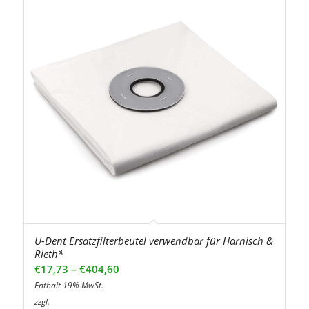
U-Dent Ersatzfilterbeutel verwendbar für Harnisch &
Rieth*
Preisspanne:
€
17,73
–
€
404,60
€17,73
Enthält 19% MwSt.
bis
zzgl.