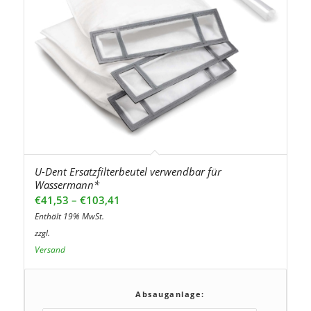
U-Dent Ersatzfilterbeutel verwendbar für
Wassermann*
Preisspanne:
€
41,53
–
€
103,41
€41,53
Enthält 19% MwSt.
bis
zzgl.
€103,41
Versand
Absauganlage: