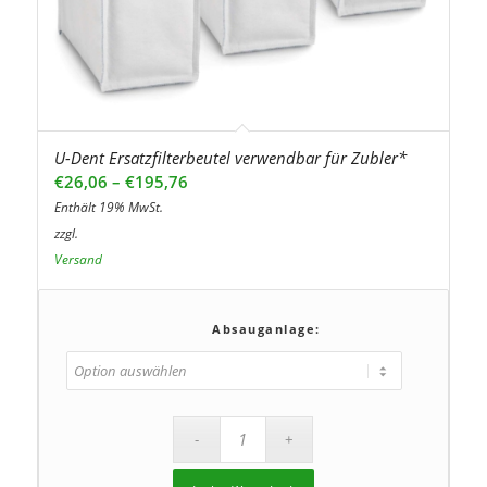
U-Dent Ersatzfilterbeutel verwendbar für Zubler*
Preisspanne:
€
26,06
–
€
195,76
€26,06
Enthält 19% MwSt.
bis
zzgl.
€195,76
Versand
Absauganlage: