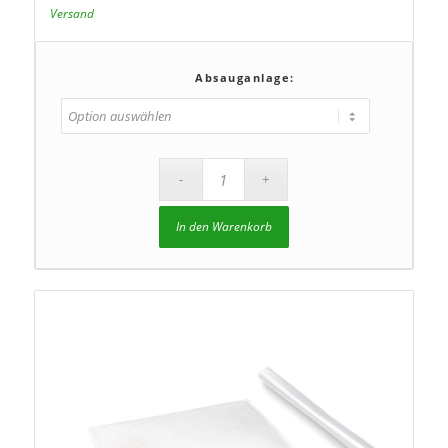
€404,60
Versand
Absauganlage:
In den Warenkorb