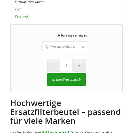
€23,68
Enthält 19% MwSt.
bis
zzgl.
€36,77
Versand
Absauganlage:
In den Warenkorb
Hochwertige
Ersatzfilterbeutel – passend
für viele Marken
In der Kategorie
Filterbeutel
finden Sie eine große