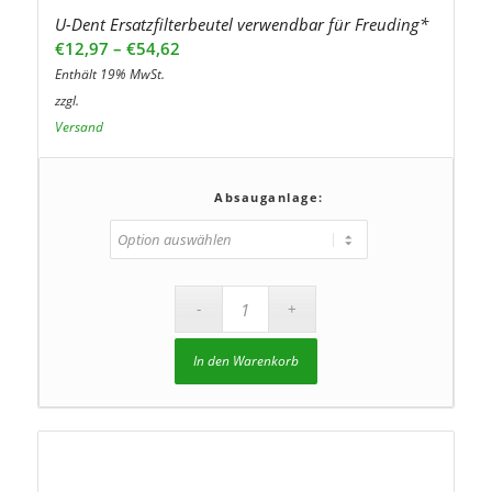
U-Dent Ersatzfilterbeutel verwendbar für Freuding*
Preisspanne:
€
12,97
–
€
54,62
€12,97
Enthält 19% MwSt.
bis
zzgl.
€54,62
Versand
Absauganlage:
In den Warenkorb