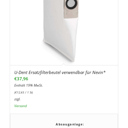
U-Dent Ersatzfilterbeutel verwendbar für Nevin*
€
37,96
Enthält 19% MwSt.
(
€
12,65
/ 1 St)
zzgl.
Versand
Absauganlage: