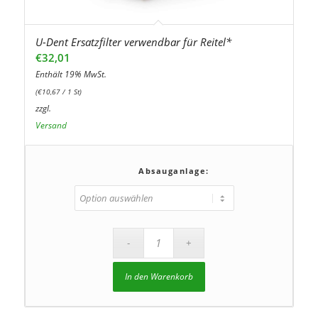
U-Dent Ersatzfilter verwendbar für Reitel*
€
32,01
Enthält 19% MwSt.
(
€
10,67
/ 1 St)
zzgl.
Versand
Absauganlage:
In den Warenkorb