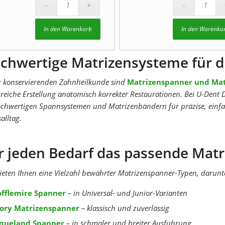
In den Warenkorb
In den Warenko
chwertige Matrizensysteme für d
r konservierenden Zahnheilkunde sind
Matrizenspanner und Mat
greiche Erstellung anatomisch korrekter Restaurationen. Bei U-Dent 
chwertigen Spannsystemen und Matrizenbändern für präzise, einfa
salltag.
r jeden Bedarf das passende Mat
ieten Ihnen eine Vielzahl bewährter Matrizenspanner-Typen, darunt
offlemire Spanner
– in Universal- und Junior-Varianten
vory Matrizenspanner
– klassisch und zuverlässig
iqueland Spanner
– in schmaler und breiter Ausführung