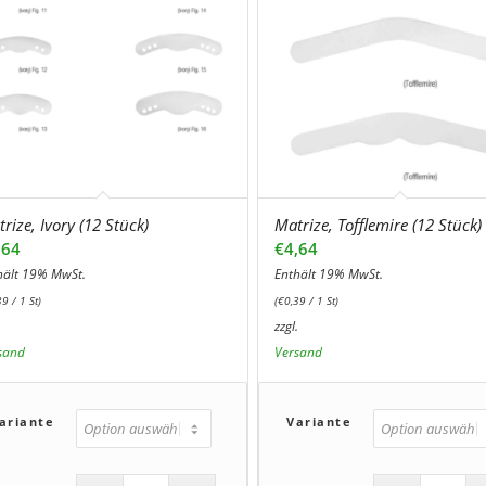
rize, Ivory (12 Stück)
Matrize, Tofflemire (12 Stück)
,64
€
4,64
hält 19% MwSt.
Enthält 19% MwSt.
39
/ 1 St)
(
€
0,39
/ 1 St)
.
zzgl.
sand
Versand
ariante
Variante