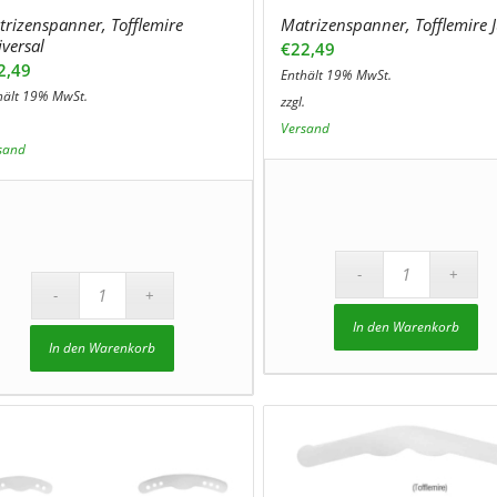
rizenspanner, Tofflemire
Matrizenspanner, Tofflemire 
versal
€
22,49
2,49
Enthält 19% MwSt.
hält 19% MwSt.
zzgl.
.
Versand
sand
In den Warenkorb
In den Warenkorb