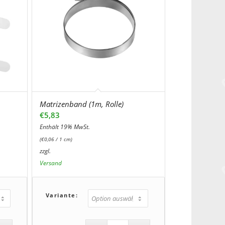
Matrizenband (1m, Rolle)
€
5,83
Enthält 19% MwSt.
(
€
0,06
/ 1 cm)
zzgl.
Versand
Variante: