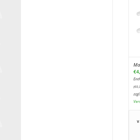
Mat
€
4
Ent
(
€
0,
zzgl
Ver
V