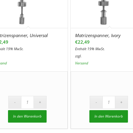
trizenspanner, Universal
Matrizenspanner, Ivory
2,49
€
22,49
hält 19% MwSt.
Enthält 19% MwSt.
.
zzgl.
sand
Versand
In den Warenkorb
In den Warenkorb