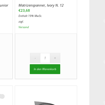
Junior
Matrizenspanner, Ivory N. 12
€
23,68
Enthält 19% MwSt.
zzgl.
Versand
In den Warenkorb