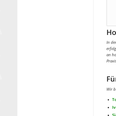
Ho
In de
erfol
an ho
Praxi
Fü
Wir b
T
I
S