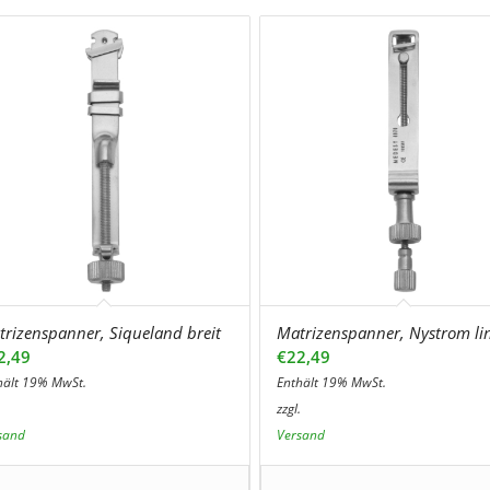
trizenspanner, Siqueland breit
Matrizenspanner, Nystrom li
2,49
€
22,49
hält 19% MwSt.
Enthält 19% MwSt.
.
zzgl.
sand
Versand