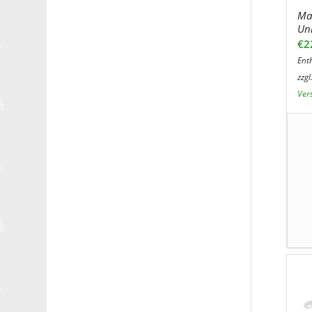
Mat
Uni
€
2
Ent
zzgl
Ver