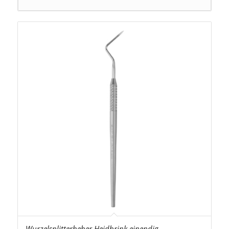
Wurzelsplitterheber Heidbrink einendig