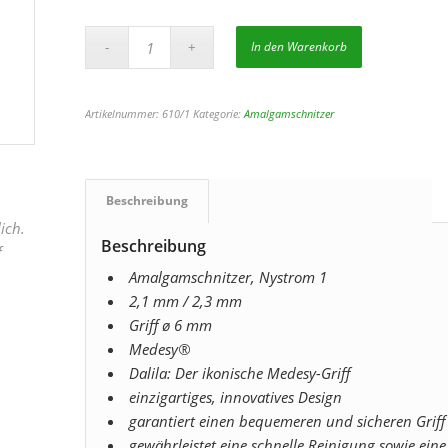
In den Warenkorb
Artikelnummer:
610/1
Kategorie:
Amalgamschnitzer
Beschreibung
ich.
Beschreibung
f
Amalgamschnitzer, Nystrom 1
2,1 mm / 2,3 mm
Griff ø 6 mm
Medesy®
Dalila: Der ikonische Medesy-Griff
einzigartiges, innovatives Design
garantiert einen bequemeren und sicheren Griff
gewährleistet eine schnelle Reinigung sowie eine 