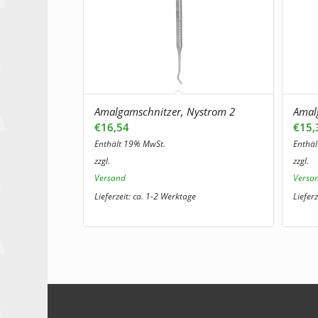
Amalgamschnitzer, Nystrom 2
Amal
€
16,54
€
15,
Enthält 19% MwSt.
Enthä
zzgl.
zzgl.
Versand
Versa
Lieferzeit: ca. 1-2 Werktage
Liefer