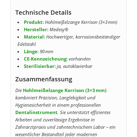
Technische Details
Produkt:
Hohlmeißelzange Kerrison (3×3 mm)
Hersteller:
Medesy®
Material:
Hochwertiger, korrosionsbeständiger
Edelstahl
Länge:
90 mm
CE‑Kennzeichnung:
vorhanden
Sterilisierbar:
ja, autoklavierbar
Zusammenfassung
Die
Hohlmeißelzange Kerrison (3×3 mm)
kombiniert Präzision, Langlebigkeit und
Hygienesicherheit in einem professionellen
Dentalinstrument
. Sie unterstützt effizientes
Arbeiten und zuverlässige Ergebnisse in
Zahnarztpraxis und zahntechnischem Labor – ein
wesentlicher Bestandteil jeder modernen