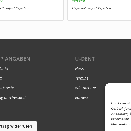
nd
Versand
eit: sofort lieferbar
Lieferzeit: sofort lieferbar
P ANGABEN
U-DENT
Konto
News
kt
Termine
ufsrecht
Wir über uns
ng und Versand
Karriere
Um Ihnen ein
Geräteinform
zustimmen, k
verarbeiten.
Merkmale un
rtrag widerrufen