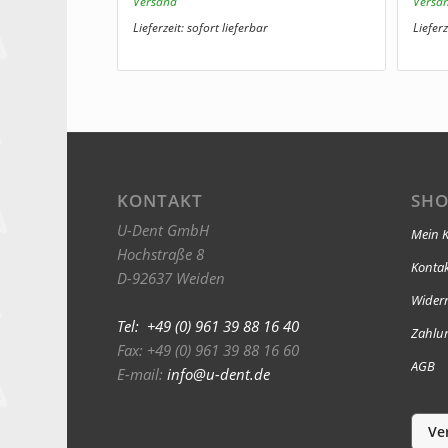
€47,48
Versand
Versa
Lieferzeit: sofort lieferbar
Lieferz
KONTAKT
SHO
U-Dent GmbH
Mein 
Hochstraße 8
Konta
D-92637 Weiden
Widerr
Tel: +49 (0) 961 39 88 16 40
Zahlu
Fax: +49 (0) 961 39 88 16 60
AGB
E-mail:
info@u-dent.de
Ve