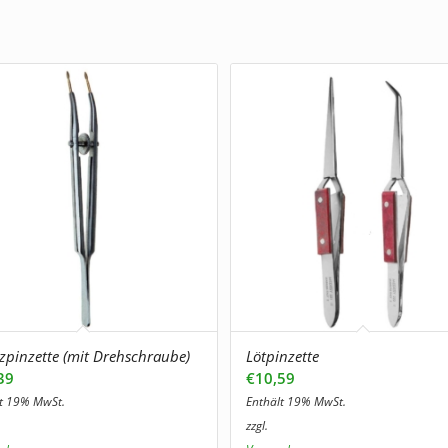
zpinzette (mit Drehschraube)
Lötpinzette
39
€
10,59
lt 19% MwSt.
Enthält 19% MwSt.
zzgl.