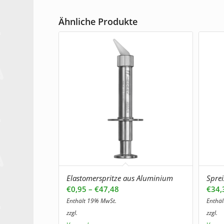
Ähnliche Produkte
Elastomerspritze aus Aluminium
Sprei
Preisspanne:
€
0,95
–
€
47,48
€
34,
€0,95
Enthält 19% MwSt.
Enthä
bis
zzgl.
zzgl.