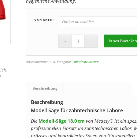
hygienische Anwendung.
Variante:
In den Warenkor
Artikelnummer:
n. a.
Kategorie:
Laborinstrumente
ich.
f
Beschreibung
Beschreibung
Modell-Säge für zahntechnische Labore
Die
Modell-Säge 18,0 cm
von Medesy® ist ein spezi
professionellen Einsatz im zahntechnischen Labor. 
präzises und kontrolliertes Sägen von Gipsmodellen –