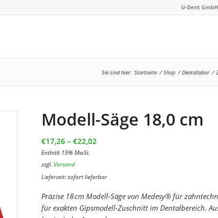
U-Dent GmbH 
Sie sind hier:
Startseite
/
Shop
/
Dentallabor
/
Modell-Säge 18,0 cm
Preisspanne:
€
17,26
–
€
22,02
€17,26
Enthält 19% MwSt.
bis
zzgl.
Versand
€22,02
Lieferzeit: sofort lieferbar
Präzise 18 cm Modell-Säge von Medesy® für zahntechn
für exakten Gipsmodell-Zuschnitt im Dentalbereich. Au