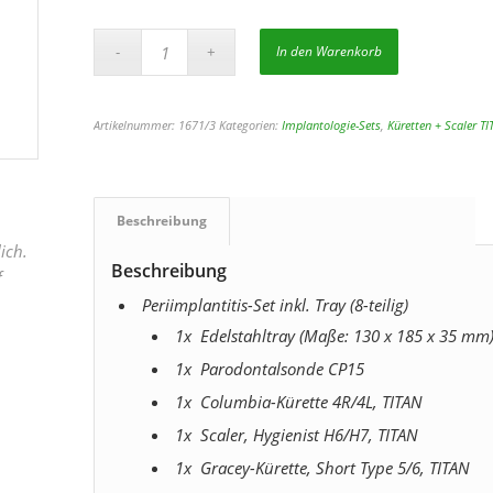
In den Warenkorb
Artikelnummer:
1671/3
Kategorien:
Implantologie-Sets
,
Küretten + Scaler T
Beschreibung
ich.
Beschreibung
f
Periimplantitis-Set inkl. Tray (8-teilig)
1x Edelstahltray (Maße: 130 x 185 x 35 mm
1x Parodontalsonde CP15
1x Columbia-Kürette 4R/4L, TITAN
1x Scaler, Hygienist H6/H7, TITAN
1x Gracey-Kürette, Short Type 5/6, TITAN