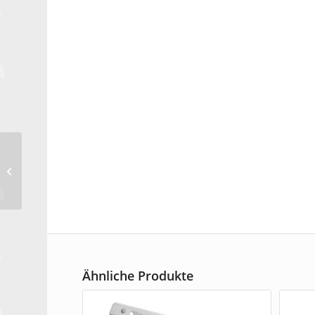
Exkavatoren-Set inkl.
Tray (6-teilig)
Ähnliche Produkte