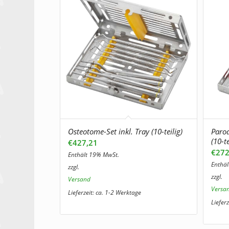
Osteotome-Set inkl. Tray (10-teilig)
Parod
(10-te
€
427,21
€
272
Enthält 19% MwSt.
Enthä
zzgl.
zzgl.
Versand
Versa
Lieferzeit: ca. 1-2 Werktage
Liefer