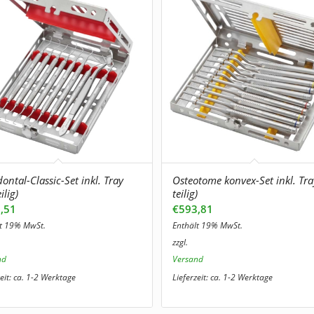
ontal-Classic-Set inkl. Tray
Osteotome konvex-Set inkl. Tra
ilig)
teilig)
,51
€
593,81
lt 19% MwSt.
Enthält 19% MwSt.
zzgl.
nd
Versand
zeit: ca. 1-2 Werktage
Lieferzeit: ca. 1-2 Werktage