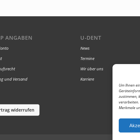
P ANGABEN
U-DENT
Konto
News
kt
Termine
ufsrecht
Wir über uns
ng und Versand
Karriere
Um Ihnen ein
Geräteinform
zustimmen, k
verarbeiten.
Merkmale un
rtrag widerrufen
Akze