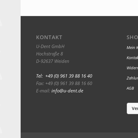
KONTAKT
SHO
U-Dent GmbH
Mein 
Hochstraße 8
Konta
D-92637 Weiden
Widerr
Tel: +49 (0) 961 39 88 16 40
Zahlu
Fax: +49 (0) 961 39 88 16 60
AGB
E-mail:
info@u-dent.de
Ve